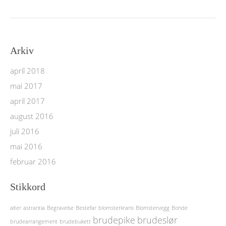
Arkiv
april 2018
mai 2017
april 2017
august 2016
juli 2016
mai 2016
februar 2016
Stikkord
alter
astrantia
Begravelse
Bestefar
blomsterkrans
Blomstervegg
Bonde
brudepike
brudeslør
brudearrangement
brudebukett