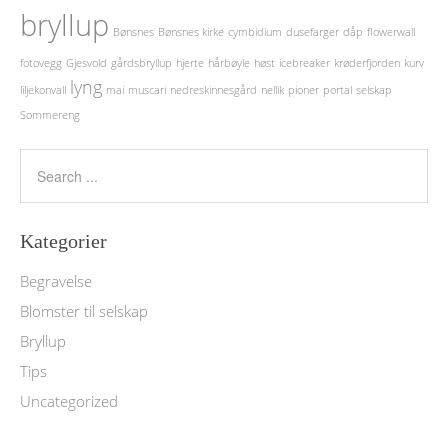
bryllup
Bønsnes
Bønsnes kirke
cymbidium
dusefarger
dåp
flowerwall
fotovegg
Gjesvold
gårdsbryllup
hjerte
hårbøyle
høst
icebreaker
krøderfjorden
kurv
lyng
liljekonvall
mai
muscari
nedreskinnesgård
nellik
pioner
portal
selskap
Sommereng
Kategorier
Begravelse
Blomster til selskap
Bryllup
Tips
Uncategorized