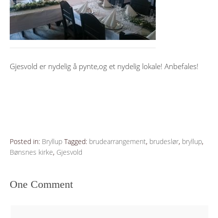
Gjesvold er nydelig å pynte,og et nydelig lokale! Anbefales!
Posted in:
Bryllup
Tagged:
brudearrangement
,
brudeslør
,
bryllup
,
Bønsnes kirke
,
Gjesvold
One Comment