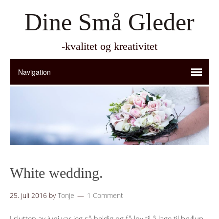
Dine Små Gleder
-kvalitet og kreativitet
White wedding.
25. juli 2016
by
Tonje
1 Comment
I slutten av juni var jeg så heldig og få lov til å lage til bryllup