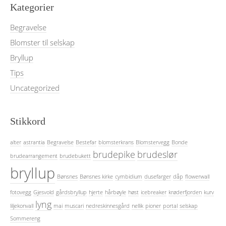
Kategorier
Begravelse
Blomster til selskap
Bryllup
Tips
Uncategorized
Stikkord
alter
astrantia
Begravelse
Bestefar
blomsterkrans
Blomstervegg
Bonde
brudepike
brudeslør
brudearrangement
brudebukett
bryllup
Bønsnes
Bønsnes kirke
cymbidium
dusefarger
dåp
flowerwall
fotovegg
Gjesvold
gårdsbryllup
hjerte
hårbøyle
høst
icebreaker
krøderfjorden
kurv
lyng
liljekonvall
mai
muscari
nedreskinnesgård
nellik
pioner
portal
selskap
Sommereng