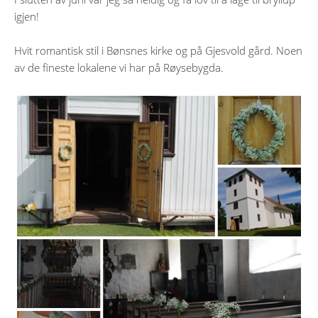
igjen!
Hvit romantisk stil i Bønsnes kirke og på Gjesvold gård. Noen
av de fineste lokalene vi har på Røysebygda.