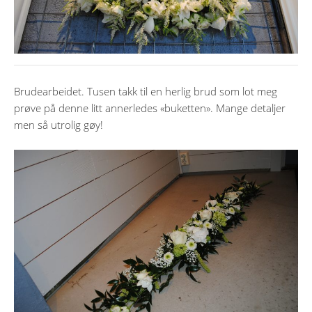
Brudearbeidet. Tusen takk til en herlig brud som lot meg
prøve på denne litt annerledes «buketten». Mange detaljer
men så utrolig gøy!