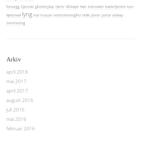
fotovegg
Gjesvold
gårdsbryllup
hjerte
hårbøyle
høst
icebreaker
krøderfjorden
kurv
lyng
liljekonvall
mai
muscari
nedreskinnesgård
nellik
pioner
portal
selskap
Sommereng
Arkiv
april 2018
mai 2017
april 2017
august 2016
juli 2016
mai 2016
februar 2016