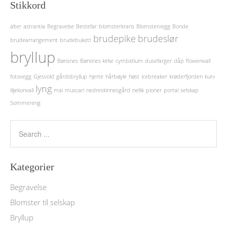
Stikkord
alter
astrantia
Begravelse
Bestefar
blomsterkrans
Blomstervegg
Bonde
brudepike
brudeslør
brudearrangement
brudebukett
bryllup
Bønsnes
Bønsnes kirke
cymbidium
dusefarger
dåp
flowerwall
fotovegg
Gjesvold
gårdsbryllup
hjerte
hårbøyle
høst
icebreaker
krøderfjorden
kurv
lyng
liljekonvall
mai
muscari
nedreskinnesgård
nellik
pioner
portal
selskap
Sommereng
Kategorier
Begravelse
Blomster til selskap
Bryllup