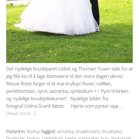
Det nydelige brudeparet Lisbet og Thomas! Tusen takk for at
jeg fikk lov til å lage blomstene til den store dagen deres!
Masse flotte farger til et mai bryllup! Roser, nelliker,
perleblomster, syrin, astrantia, cymbidium ++ Pynt til kirken
og nydelige brudepikekurver! Nydelige bilder fra
fotograf Celina Granli Røste. Hjerte som pynter opp …
[Read more…]
Posted in:
Bryllup
Tagged:
astrantia
,
brudebukett
,
brudepike
,
brudeslør
,
bryllup
,
cymbidium
,
hjerte
,
icebreaker
,
kurv
,
liljekonvall
,