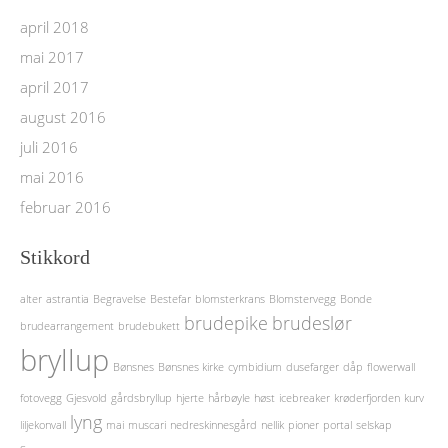
april 2018
mai 2017
april 2017
august 2016
juli 2016
mai 2016
februar 2016
Stikkord
alter
astrantia
Begravelse
Bestefar
blomsterkrans
Blomstervegg
Bonde
brudepike
brudeslør
brudearrangement
brudebukett
bryllup
Bønsnes
Bønsnes kirke
cymbidium
dusefarger
dåp
flowerwall
fotovegg
Gjesvold
gårdsbryllup
hjerte
hårbøyle
høst
icebreaker
krøderfjorden
kurv
lyng
liljekonvall
mai
muscari
nedreskinnesgård
nellik
pioner
portal
selskap