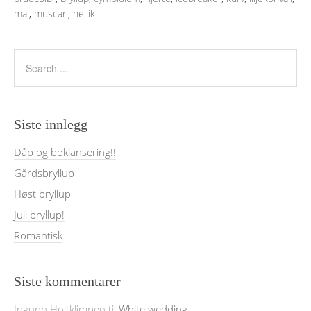
mai
,
muscari
,
nellik
Siste innlegg
Dåp og boklansering!!
Gårdsbryllup
Høst bryllup
Juli bryllup!
Romantisk
Siste kommentarer
Ingunn Holtklimpen
til
White wedding.