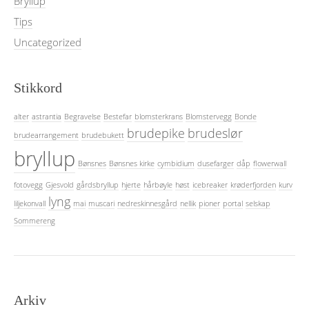
Bryllup
Tips
Uncategorized
Stikkord
alter
astrantia
Begravelse
Bestefar
blomsterkrans
Blomstervegg
Bonde
brudepike
brudeslør
brudearrangement
brudebukett
bryllup
Bønsnes
Bønsnes kirke
cymbidium
dusefarger
dåp
flowerwall
fotovegg
Gjesvold
gårdsbryllup
hjerte
hårbøyle
høst
icebreaker
krøderfjorden
kurv
lyng
liljekonvall
mai
muscari
nedreskinnesgård
nellik
pioner
portal
selskap
Sommereng
Arkiv