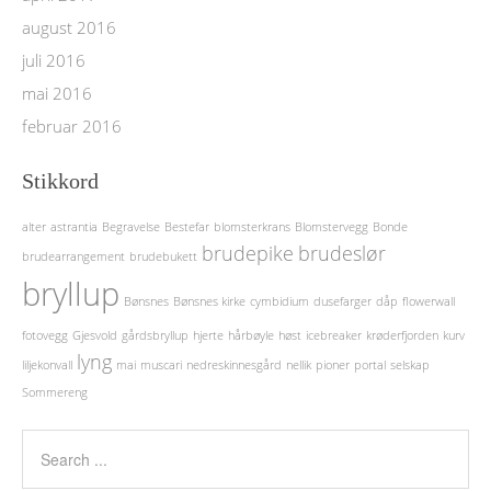
august 2016
juli 2016
mai 2016
februar 2016
Stikkord
alter
astrantia
Begravelse
Bestefar
blomsterkrans
Blomstervegg
Bonde
brudepike
brudeslør
brudearrangement
brudebukett
bryllup
Bønsnes
Bønsnes kirke
cymbidium
dusefarger
dåp
flowerwall
fotovegg
Gjesvold
gårdsbryllup
hjerte
hårbøyle
høst
icebreaker
krøderfjorden
kurv
lyng
liljekonvall
mai
muscari
nedreskinnesgård
nellik
pioner
portal
selskap
Sommereng