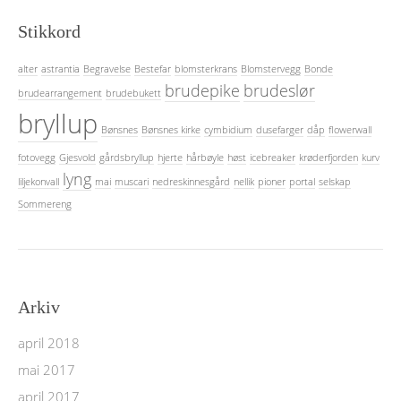
Stikkord
alter
astrantia
Begravelse
Bestefar
blomsterkrans
Blomstervegg
Bonde
brudepike
brudeslør
brudearrangement
brudebukett
bryllup
Bønsnes
Bønsnes kirke
cymbidium
dusefarger
dåp
flowerwall
fotovegg
Gjesvold
gårdsbryllup
hjerte
hårbøyle
høst
icebreaker
krøderfjorden
kurv
lyng
liljekonvall
mai
muscari
nedreskinnesgård
nellik
pioner
portal
selskap
Sommereng
Arkiv
april 2018
mai 2017
april 2017