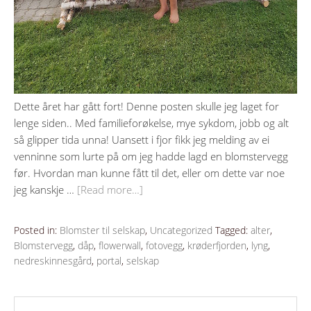
Dette året har gått fort! Denne posten skulle jeg laget for
lenge siden.. Med familieforøkelse, mye sykdom, jobb og alt
så glipper tida unna! Uansett i fjor fikk jeg melding av ei
venninne som lurte på om jeg hadde lagd en blomstervegg
før. Hvordan man kunne fått til det, eller om dette var noe
jeg kanskje …
[Read more…]
Posted in:
Blomster til selskap
,
Uncategorized
Tagged:
alter
,
Blomstervegg
,
dåp
,
flowerwall
,
fotovegg
,
krøderfjorden
,
lyng
,
nedreskinnesgård
,
portal
,
selskap