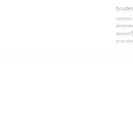
brudes
cymbidium
gårdsbryllu
liljekonvall
portal
sels