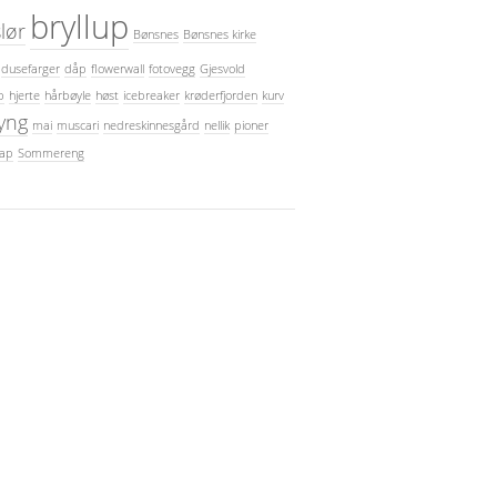
bryllup
lør
Bønsnes
Bønsnes kirke
dusefarger
dåp
flowerwall
fotovegg
Gjesvold
p
hjerte
hårbøyle
høst
icebreaker
krøderfjorden
kurv
lyng
mai
muscari
nedreskinnesgård
nellik
pioner
kap
Sommereng