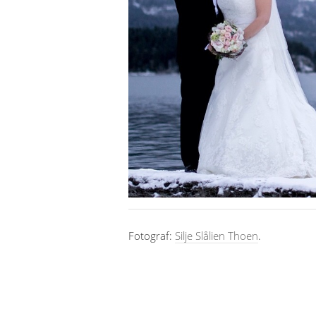
Fotograf:
Silje Slålien Thoen
.