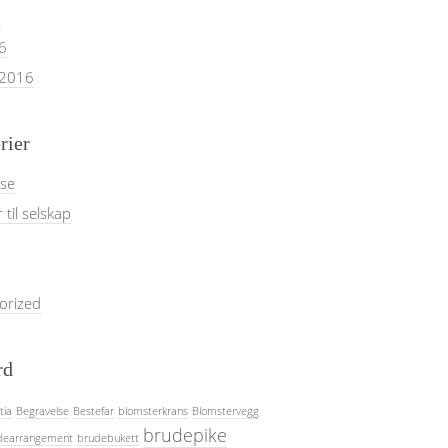
6
6
 2016
rier
lse
 til selskap
orized
rd
tia
Begravelse
Bestefar
blomsterkrans
Blomstervegg
brudepike
dearrangement
brudebukett