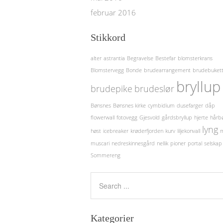
februar 2016
Stikkord
alter
astrantia
Begravelse
Bestefar
blomsterkrans
Blomstervegg
Bonde
brudearrangement
brudebuket
bryllup
brudepike
brudeslør
Bønsnes
Bønsnes kirke
cymbidium
dusefarger
dåp
flowerwall
fotovegg
Gjesvold
gårdsbryllup
hjerte
hårb
lyng
høst
icebreaker
krøderfjorden
kurv
liljekonvall
m
muscari
nedreskinnesgård
nellik
pioner
portal
selskap
Sommereng
Kategorier