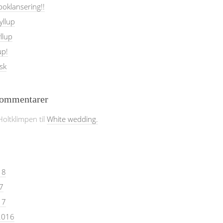
oklansering!!
yllup
llup
up!
sk
kommentarer
Holtklimpen
til
White wedding.
18
7
17
2016