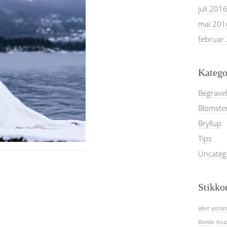
juli 201
mai 201
februar
Katego
Begrave
Blomster
Bryllup
Tips
Uncateg
Stikko
alter
astran
Bonde
bru