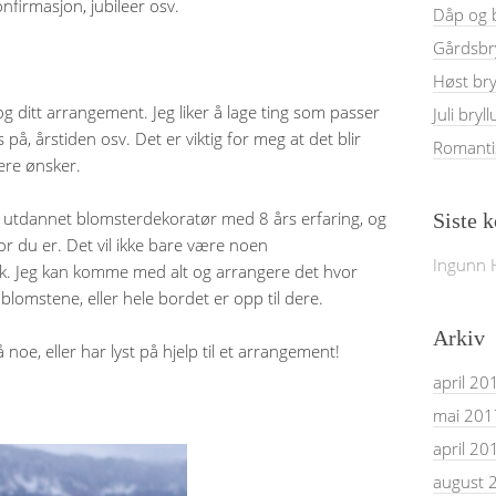
nfirmasjon, jubileer osv.
Dåp og b
Gårdsbr
Høst bry
g ditt arrangement. Jeg liker å lage ting som passer
Juli bryll
 på, årstiden osv. Det er viktig for meg at det blir
Romanti
ere ønsker.
r utdannet blomsterdekoratør med 8 års erfaring, og
Siste 
vor du er. Det vil ikke bare være noen
Ingunn 
kk. Jeg kan komme med alt og arrangere det hvor
 blomstene, eller hele bordet er opp til dere.
Arkiv
oe, eller har lyst på hjelp til et arrangement!
april 20
mai 201
april 20
august 