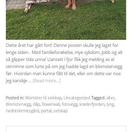
Dette året har gått fort! Denne posten skulle jeg laget for
lenge siden.. Med familieforøkelse, mye sykdom, jobb og alt
så glipper tida unna! Uansett i fjor fikk jeg melding av ei
venninne som lurte på om jeg hadde lagd en blomstervegg
før. Hvordan man kunne fått til det, eller om dette var noe
jeg kanskje …
[Read more…]
Posted in:
Blomster til selskap
,
Uncategorized
Tagged:
alter
,
Blomstervegg
,
dåp
,
flowerwall
,
fotovegg
,
krøderfjorden
,
lyng
,
nedreskinnesgård
,
portal
,
selskap