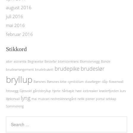
august 2016
juli 2016
mai 2016
februar 2016
Stikkord
alter
astrantia
Begravelse
Bestefar
blomsterkrans
Blomstervegg
Bonde
brudepike
brudeslør
brudearrangement
brudebukett
bryllup
Bønsnes
Bønsnes kirke
cymbidium
dusefarger
dåp
flowerwall
fotovegg
Gjesvold
gårdsbryllup
hjerte
hårbøyle
høst
icebreaker
krøderfjorden
kurv
lyng
liljekonvall
mai
muscari
nedreskinnesgård
nellik
pioner
portal
selskap
Sommereng