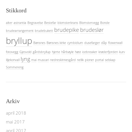
Stikkord
alter
astrantia
Begravelse
Bestefar
blomsterkrans
Blomstervegg
Bonde
brudepike
brudeslør
brudearrangement
brudebukett
bryllup
Bønsnes
Bønsnes kirke
cymbidium
dusefarger
dåp
flowerwall
fotovegg
Gjesvold
gårdsbryllup
hjerte
hårbøyle
høst
icebreaker
krøderfjorden
kurv
lyng
liljekonvall
mai
muscari
nedreskinnesgård
nellik
pioner
portal
selskap
Sommereng
Arkiv
april 2018
mai 2017
april 2017